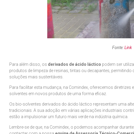
Fonte:
Link
Para além disso, os
derivados de ácido láctico
podem ser utiliz
produtos de limpeza de resinas, tintas ou decapantes, permitind
soluções mais sustentáveis.
Para facilitar esta mudança, na Comindex, oferecemos diretrizes 
solventes em novos produtos de uma forma eficaz.
Os bio-solventes derivados do ácido láctico representam uma alter
tradicionais. A sua adoção em várias aplicações industriais contr
estão a impulsionar um futuro mais verde na indústria química.
Lembre-se de que, na Comindex, o podemos acompanhar durante t
contactar com a nossa
equipa de Assessoría Técnico-Comerci