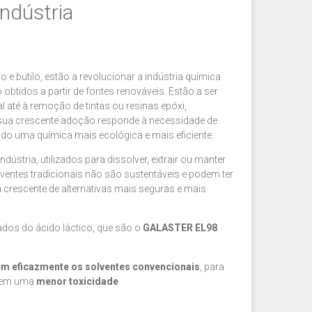
indústria
o e butilo, estão a revolucionar a indústria química
obtidos a partir de fontes renováveis. Estão a ser
l até à remoção de tintas ou resinas epóxi,
sua crescente adoção responde à necessidade de
ndo uma química mais ecológica e mais eficiente.
stria, utilizados para dissolver, extrair ou manter
entes tradicionais não são sustentáveis e podem ter
 crescente de alternativas mais seguras e mais
dos do ácido láctico, que são o
GALASTER EL98
em eficazmente os solventes convencionais
, para
arem uma
menor
toxicidade
.