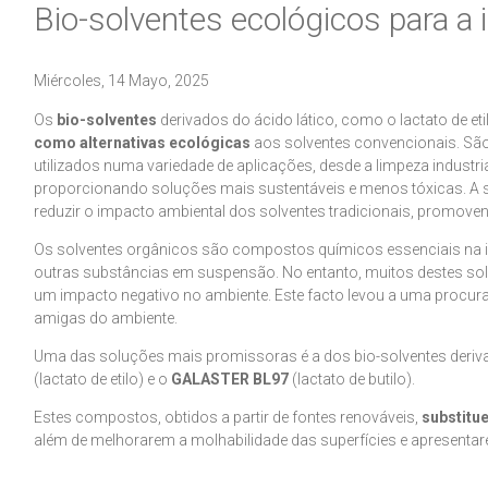
Bio-solventes ecológicos para a 
Miércoles, 14 Mayo, 2025
Os
bio-solventes
derivados do ácido lático, como o lactato de etil
como alternativas ecológicas
aos solventes convencionais. São 
utilizados numa variedade de aplicações, desde a limpeza industria
proporcionando soluções mais sustentáveis e menos tóxicas. A 
reduzir o impacto ambiental dos solventes tradicionais, promove
Os solventes orgânicos são compostos químicos essenciais na indú
outras substâncias em suspensão. No entanto, muitos destes solv
um impacto negativo no ambiente. Este facto levou a uma procura
amigas do ambiente.
Uma das soluções mais promissoras é a dos bio-solventes deriva
(lactato de etilo) e o
GALASTER BL97
(lactato de butilo).
Estes compostos, obtidos a partir de fontes renováveis,
substitu
além de melhorarem a molhabilidade das superfícies e apresent