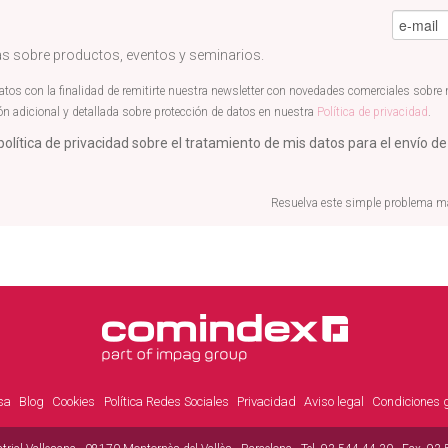
e-mail
*
ias sobre productos, eventos y seminarios.
s con la finalidad de remitirte nuestra newsletter con novedades comerciales sobre nu
ón adicional y detallada sobre protección de datos en nuestra
Política de privacidad
.
política de privacidad sobre el tratamiento de mis datos para el envío de
Resuelva este simple problema mat
sa
Blog
Cookies
Política Redes Sociales
Privacidad
Aviso legal
Condiciones g