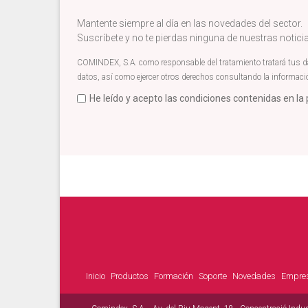
Mantente siempre al día en las novedades del sector.
Suscríbete y no te pierdas ninguna de nuestras notic
COMINDEX, S.A. como responsable del tratamiento tratará tus dato
datos, así como ejercer otros derechos consultando la informaci
He leído y acepto las condiciones contenidas en la 
Acepto términos newsletter
*
Inicio
Productos
Formación
Soporte
Novedades
Empre
Menú secundario