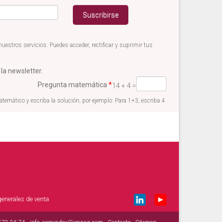
estros servicios. Puedes acceder, rectificar y suprimir tus
 la newsletter.
Pregunta matemática
*
14 + 4 =
emático y escriba la solución; por ejemplo: Para 1+3, escriba 4.
enerales de venta