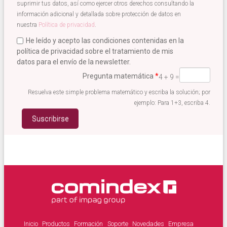
suprimir tus datos, así como ejercer otros derechos consultando la
información adicional y detallada sobre protección de datos en
nuestra
Política de privacidad
.
He leído y acepto las condiciones contenidas en la
política de privacidad sobre el tratamiento de mis
datos para el envío de la newsletter.
Acepto términos newsletter
*
Pregunta matemática
*
4 + 9 =
Resuelva este simple problema matemático y escriba la solución; por
ejemplo: Para 1+3, escriba 4.
Inicio
Productos
Formación
Soporte
Novedades
Empresa