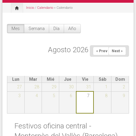
Inicio
/
Calendario
» Calendario
Mes
(solapa activa)
Semana
Día
Año
Solapas principales
Agosto 2026
« Prev
Next »
Lun
Mar
Mié
Jue
Vie
Sáb
Dom
27
28
29
30
31
1
2
3
4
5
6
7
8
9
Festivos oficina central -