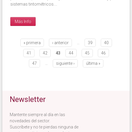
sistemas tintométricos....
Más Info
Páginas
« primera
‹ anterior
…
39
40
41
42
43
44
45
46
47
…
siguiente ›
última »
Newsletter
Mantente siempre al día en las
novedades del sector.
Suscríbete y no te pierdas ninguna de