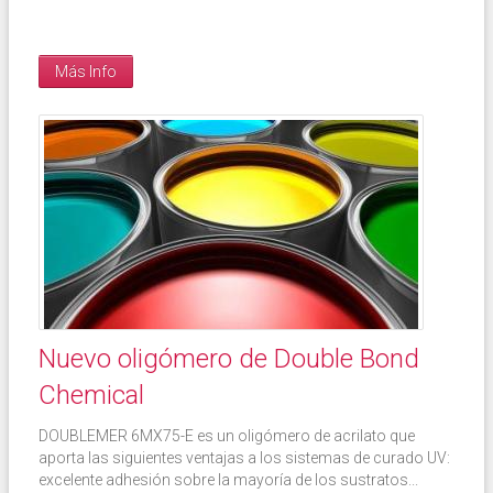
Más Info
Nuevo oligómero de Double Bond
Chemical
DOUBLEMER 6MX75-E es un oligómero de acrilato que
aporta las siguientes ventajas a los sistemas de curado UV:
excelente adhesión sobre la mayoría de los sustratos...