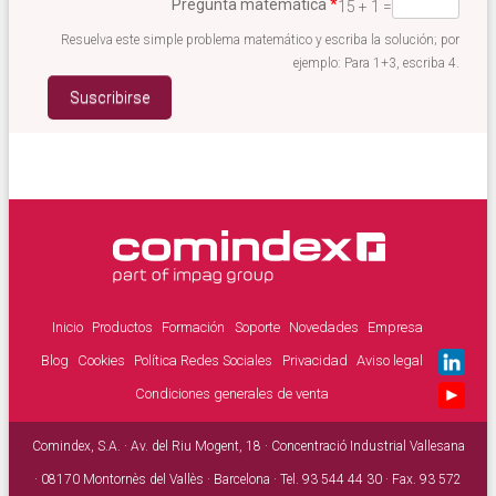
Pregunta matemática
*
15 + 1 =
Resuelva este simple problema matemático y escriba la solución; por
ejemplo: Para 1+3, escriba 4.
Inicio
Productos
Formación
Soporte
Novedades
Empresa
Menú secundario
Blog
Cookies
Política Redes Sociales
Privacidad
Aviso legal
Condiciones generales de venta
Comindex, S.A. · Av. del Riu Mogent, 18 · Concentració Industrial Vallesana
· 08170 Montornès del Vallès · Barcelona · Tel. 93 544 44 30 · Fax. 93 572