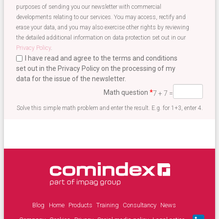
purposes of sending you our newsletter with commercial
developments relating to our services. You may access, rectify and
erase your data, and you may also exercise other rights by reviewing
the detailed additional information on data protection set out in our
Privacy Policy
.
I have read and agree to the terms and conditions
set out in the Privacy Policy on the processing of my
data for the issue of the newsletter.
Terminos newsletter EN
*
Math question
*
7 + 7 =
Solve this simple math problem and enter the result. E.g. for 1+3, enter 4.
Blog
Home
Products
Training
Consultancy
News